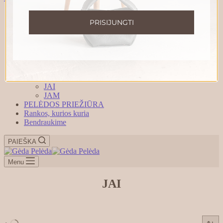
Pradinis
PRISIJUNGTI
DOVANŲ KUPONAI
Parduotuvė
TURIME STUDIJOJE!
RANKINĖS
DELNINĖS
KUPRINĖS
AKSESUARAI
JAI
JAM
PELĖDOS PRIEŽIŪRA
Rankos, kurios kuria
Bendraukime
PAIEŠKA
Menu
JAI