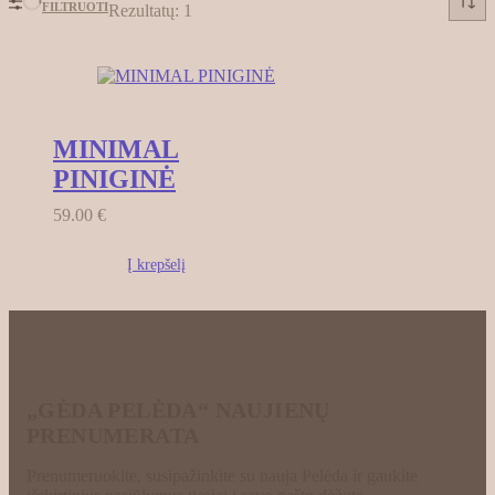
FILTRUOTI
Rezultatų: 1
MINIMAL
PINIGINĖ
59.00
€
Į krepšelį
„GĖDA PELĖDA“ NAUJIENŲ
PRENUMERATA
Prenumeruokite, susipažinkite su nauja Pelėda ir gaukite