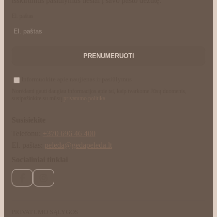
išskirtinius pasiūlymus tiesiai į savo pašto dėžutę.
El. paštas
PRENUMERUOTI
Informuokite apie naujienas ir pasiūlymus
Norėdami gauti daugiau informacijos apie tai, kaip tvarkome Jūsų duomenis,
susipažinkite su mūsų
privatumo politika
.
Susisiekite
Telefonu:
+370 696 46 400
El. paštas:
peleda@gedapeleda.lt
Socialiniai tinklai
Facebook
Instagram
PRIVATUMO SĄLYGOS