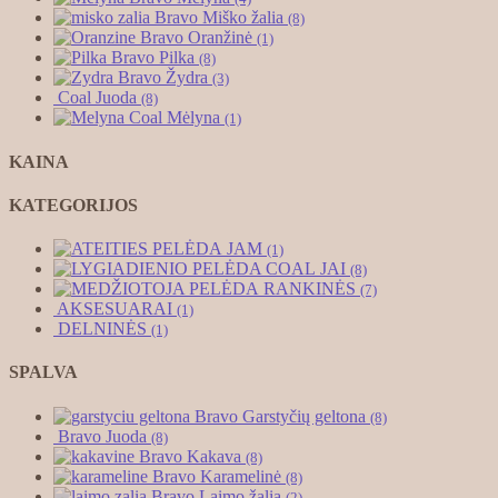
Bravo Miško žalia
(8)
Bravo Oranžinė
(1)
Bravo Pilka
(8)
Bravo Žydra
(3)
Coal Juoda
(8)
Coal Mėlyna
(1)
KAINA
KATEGORIJOS
JAM
(1)
JAI
(8)
RANKINĖS
(7)
AKSESUARAI
(1)
DELNINĖS
(1)
SPALVA
Bravo Garstyčių geltona
(8)
Bravo Juoda
(8)
Bravo Kakava
(8)
Bravo Karamelinė
(8)
Bravo Laimo žalia
(2)