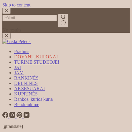
Skip to content
No results
Pradinis
DOVANŲ KUPONAI
TURIME STUDIJOJE!
JAI
JAM
RANKINĖS
DELNINĖS
AKSESUARAI
KUPRINĖS
Rankos, kurios kuria
Bendraukime
[gtranslate]