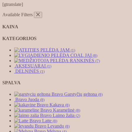
[gtranslate]
Available Filters
KAINA
KATEGORIJOS
JAM
(1)
JAI
(8)
RANKINĖS
(7)
AKSESUARAI
(1)
DELNINĖS
(1)
SPALVA
Bravo Garstyčių geltona
(8)
Bravo Juoda
(8)
Bravo Kakava
(8)
Bravo Karamelinė
(8)
Bravo Laimo žalia
(2)
Bravo Latte
(8)
Bravo Levandų
(8)
Bravo Mėlyna
(4)